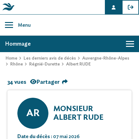
Skip
to
Menu
content
AVIS DE DÉCÈS DE ALBERT RUDE
Hommage
Home
Les derniers avis de décès
Auvergne-Rhône-Alpes
Rhône
Régnié-Durette
Albert RUDE
34 vues
Partager
MONSIEUR
AR
ALBERT RUDE
Date du décès :
07 mai 2026