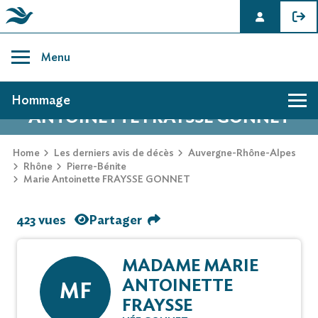
Skip
to
Menu
content
AVIS DE DÉCÈS DE MARIE
Hommage
ANTOINETTE FRAYSSE GONNET
Home
Les derniers avis de décès
Auvergne-Rhône-Alpes
Rhône
Pierre-Bénite
Marie Antoinette FRAYSSE GONNET
423 vues
Partager
MADAME MARIE
ANTOINETTE
MF
FRAYSSE