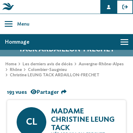
Skip
to
Menu
content
AVIS DE DÉCÈS DE CHRISTINE LEUNG
Hommage
TACK ARDAILLON-FRECHET
Home
Les derniers avis de décès
Auvergne-Rhône-Alpes
Rhône
Colombier-Saugnieu
Christine LEUNG TACK ARDAILLON-FRECHET
193 vues
Partager
MADAME
CHRISTINE LEUNG
CL
TACK