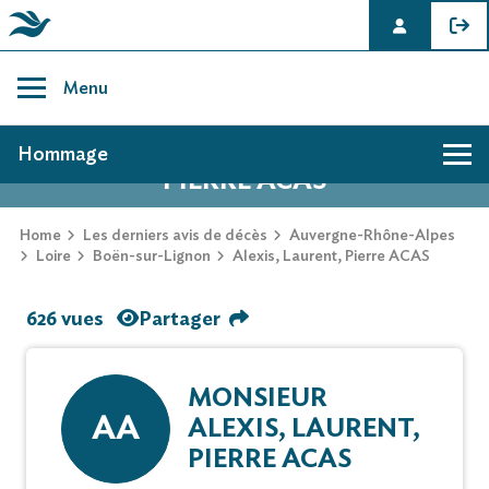
Skip
to
Menu
content
AVIS DE DÉCÈS DE ALEXIS, LAURENT,
Hommage
PIERRE ACAS
Home
Les derniers avis de décès
Auvergne-Rhône-Alpes
Loire
Boën-sur-Lignon
Alexis, Laurent, Pierre ACAS
626 vues
Partager
MONSIEUR
AA
ALEXIS, LAURENT,
PIERRE ACAS