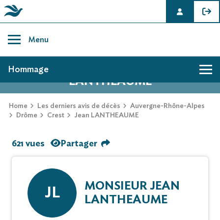
Skip
to
Menu
content
AVIS DE DÉCÈS DE JEAN
Hommage
LANTHEAUME
Home
Les derniers avis de décès
Auvergne-Rhône-Alpes
Drôme
Crest
Jean LANTHEAUME
621 vues
Partager
MONSIEUR JEAN
JL
LANTHEAUME