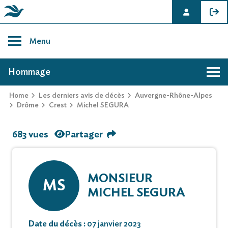
Skip
to
Menu
content
AVIS DE DÉCÈS DE MICHEL SEGURA
Hommage
Home
Les derniers avis de décès
Auvergne-Rhône-Alpes
Drôme
Crest
Michel SEGURA
683 vues
Partager
MONSIEUR
MS
MICHEL SEGURA
Date du décès :
07 janvier 2023