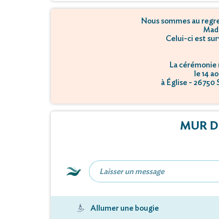
Nous sommes au regret
Mada
Celui-ci est su
La cérémonie r
le 14 a
à Église - 26750
MUR D
Allumer une bougie