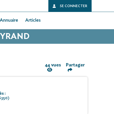
SE CONNECTER
Annuaire
Articles
BEYRAND
44 vues
Partager
s :
6350)