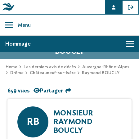
Skip
to
Menu
content
AVIS DE DÉCÈS DE RAYMOND
Hommage
BOUCLY
Home
Les derniers avis de décès
Auvergne-Rhône-Alpes
Drôme
Châteauneuf-sur-Isère
Raymond BOUCLY
659 vues
Partager
MONSIEUR
RB
RAYMOND
BOUCLY