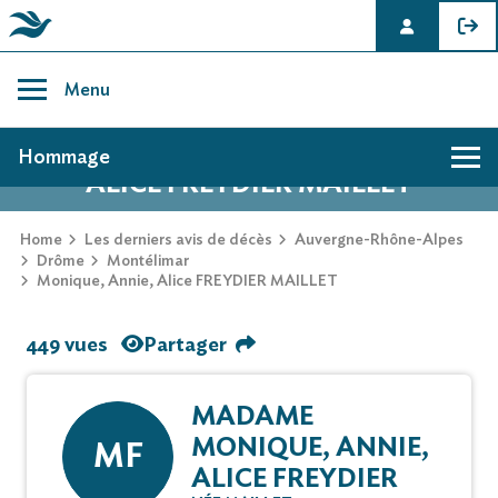
Skip
to
Menu
content
AVIS DE DÉCÈS DE MONIQUE, ANNIE,
Hommage
ALICE FREYDIER MAILLET
Home
Les derniers avis de décès
Auvergne-Rhône-Alpes
Drôme
Montélimar
Monique, Annie, Alice FREYDIER MAILLET
449 vues
Partager
MADAME
MONIQUE, ANNIE,
MF
ALICE FREYDIER