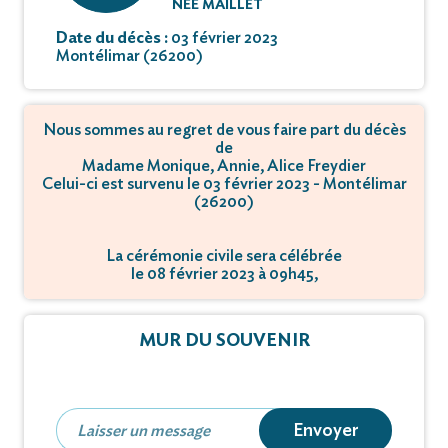
NÉE MAILLET
Date du décès :
03 février 2023
Montélimar (26200)
Nous sommes au regret de vous faire part du décès
de
Madame Monique, Annie, Alice Freydier
Celui-ci est survenu le 03 février 2023 - Montélimar
(26200)
La cérémonie civile sera célébrée
le 08 février 2023 à 09h45,
à Chemin des Gardes - 26200 Montélimar.
La crémation se déroulera
MUR DU SOUVENIR
le 08 février 2023 à 10h00,
à Chemin des Gardes - 26200 Montélimar.
Envoyer