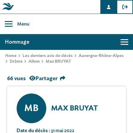
Skip
to
Menu
content
AVIS DE DÉCÈS DE MAX BRUYAT
Hommage
Home
Les derniers avis de décès
Auvergne-Rhône-Alpes
Drôme
Albon
Max BRUYAT
66 vues
Partager
MB
MAX BRUYAT
Date du décès :
31 mai 2022