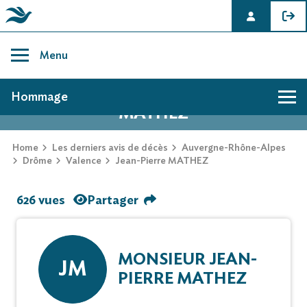
Skip
to
Menu
content
AVIS DE DÉCÈS DE JEAN-PIERRE
Hommage
MATHEZ
Home
Les derniers avis de décès
Auvergne-Rhône-Alpes
Drôme
Valence
Jean-Pierre MATHEZ
626 vues
Partager
MONSIEUR JEAN-
JM
PIERRE MATHEZ