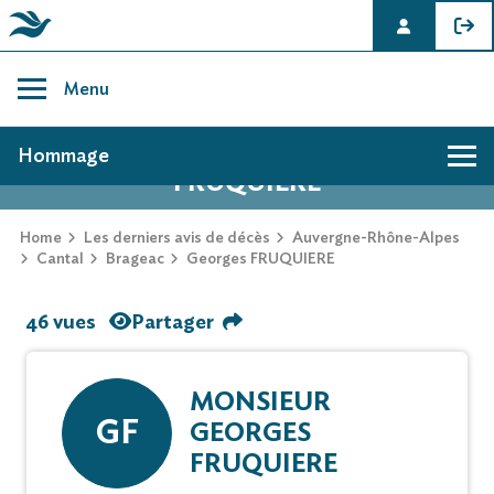
Skip
to
Menu
content
AVIS DE DÉCÈS DE GEORGES
Hommage
FRUQUIERE
Home
Les derniers avis de décès
Auvergne-Rhône-Alpes
Cantal
Brageac
Georges FRUQUIERE
46 vues
Partager
MONSIEUR
GF
GEORGES
FRUQUIERE