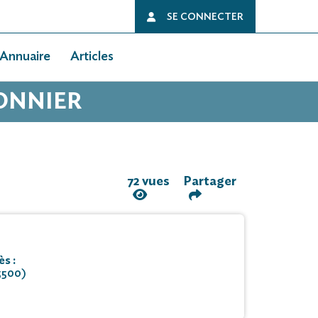
SE CONNECTER
Annuaire
Articles
SONNIER
72 vues
Partager
s :
5500)