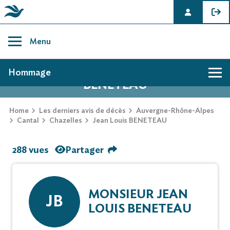
Skip
to
Menu
content
AVIS DE DÉCÈS DE JEAN LOUIS
Hommage
BENETEAU
Home
Les derniers avis de décès
Auvergne-Rhône-Alpes
Cantal
Chazelles
Jean Louis BENETEAU
288 vues
Partager
MONSIEUR JEAN
JB
LOUIS BENETEAU