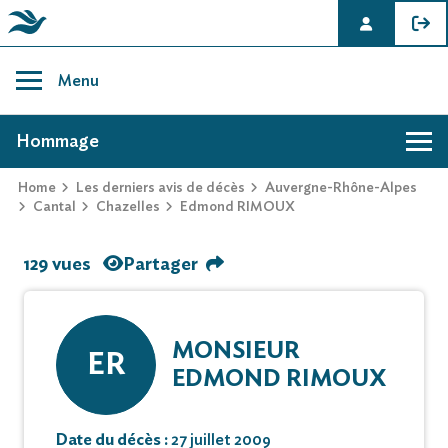
Skip
to
Menu
content
AVIS DE DÉCÈS DE EDMOND RIMOUX
Hommage
Home
Les derniers avis de décès
Auvergne-Rhône-Alpes
Cantal
Chazelles
Edmond RIMOUX
129 vues
Partager
MONSIEUR
ER
EDMOND RIMOUX
Date du décès :
27 juillet 2009