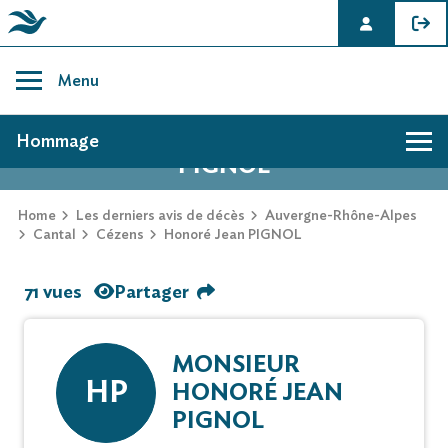
Skip
to
Menu
content
AVIS DE DÉCÈS DE HONORÉ JEAN
Hommage
PIGNOL
Home
Les derniers avis de décès
Auvergne-Rhône-Alpes
Cantal
Cézens
Honoré Jean PIGNOL
71 vues
Partager
MONSIEUR
HP
HONORÉ JEAN
PIGNOL