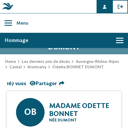
Skip
to
Menu
content
AVIS DE DÉCÈS DE ODETTE BONNET
Hommage
DUMONT
Home
Les derniers avis de décès
Auvergne-Rhône-Alpes
Cantal
Montsalvy
Odette BONNET DUMONT
167 vues
Partager
MADAME ODETTE
OB
BONNET
NÉE DUMONT