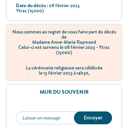
Date du décès :
08 février 2023
Ytrac (15000)
Nous sommes au regret de vous faire part du décès
de
Madame Anne-Marie Raymond
Celui-ci est survenu le 08 février 2023 - Ytrac
(15000)
La cérémonie religieuse sera célébrée
le 13 février 2023 à 14h30,
à Église Saint-Xantin - 19360 Malemort.
L'inhumation se déroulera
MUR DU SOUVENIR
le 14 février 2023 à 15h00,
à Cimetière - 19170 Pradines.
Envoyer