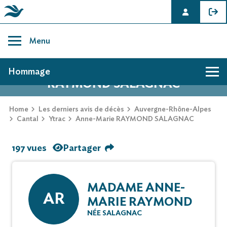
Skip
to
Menu
content
AVIS DE DÉCÈS DE ANNE-MARIE
Hommage
RAYMOND SALAGNAC
Home
Les derniers avis de décès
Auvergne-Rhône-Alpes
Cantal
Ytrac
Anne-Marie RAYMOND SALAGNAC
197 vues
Partager
MADAME ANNE-
AR
MARIE RAYMOND
NÉE SALAGNAC