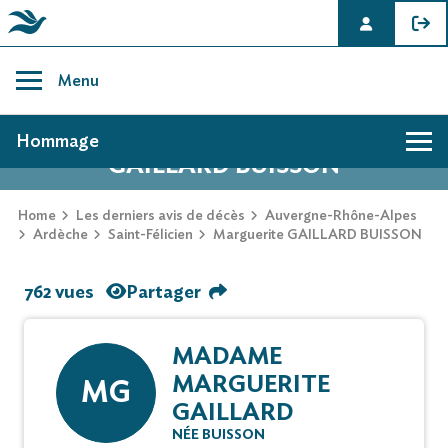
Skip
to
Menu
content
AVIS DE DÉCÈS DE MARGUERITE
Hommage
GAILLARD BUISSON
Home
Les derniers avis de décès
Auvergne-Rhône-Alpes
Ardèche
Saint-Félicien
Marguerite GAILLARD BUISSON
762 vues
Partager
MADAME
MARGUERITE
MG
GAILLARD
NÉE BUISSON