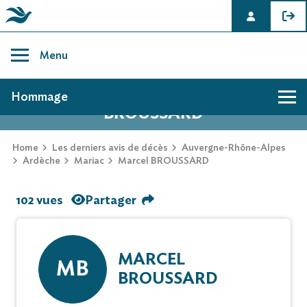
Skip
to
Menu
content
AVIS DE DÉCÈS DE MARCEL
Hommage
BROUSSARD
Home
Les derniers avis de décès
Auvergne-Rhône-Alpes
Ardèche
Mariac
Marcel BROUSSARD
102 vues
Partager
MARCEL
MB
BROUSSARD