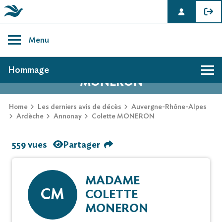
Skip
to
Menu
content
AVIS DE DÉCÈS DE COLETTE
Hommage
MONERON
Home
Les derniers avis de décès
Auvergne-Rhône-Alpes
Ardèche
Annonay
Colette MONERON
559 vues
Partager
MADAME
CM
COLETTE
MONERON