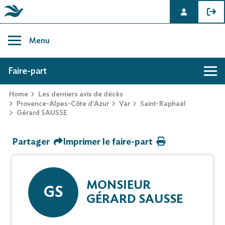
Skip
to
Menu
content
AVIS DE DÉCÈS DE GÉRARD SAUSSE
Faire-part
Home
Les derniers avis de décès
Hommage
Provence-Alpes-Côte d'Azur
Var
Saint-Raphaël
Gérard SAUSSE
Mur des souvenirs
Partager
Imprimer le faire-part
Faire-part
MONSIEUR
GS
GÉRARD SAUSSE