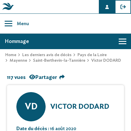
Skip
to
Menu
content
AVIS DE DÉCÈS DE VICTOR DODARD
Hommage
Home
Les derniers avis de décès
Pays de la Loire
Mayenne
Saint-Berthevin-la-Tannière
Victor DODARD
117 vues
Partager
VD
VICTOR DODARD
Date du décès :
16 août 2020