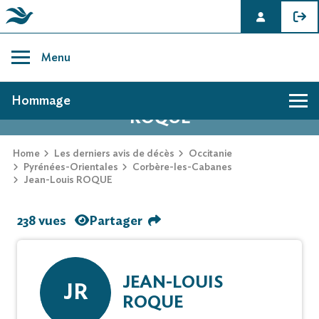
Skip
to
Menu
content
AVIS DE DÉCÈS DE JEAN-LOUIS
Hommage
ROQUE
Home
Les derniers avis de décès
Occitanie
Pyrénées-Orientales
Corbère-les-Cabanes
Jean-Louis ROQUE
238 vues
Partager
JEAN-LOUIS
JR
ROQUE