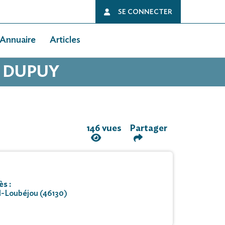
SE CONNECTER
Annuaire
Articles
E DUPUY
146 vues
Partager
s :
l-Loubéjou (46130)