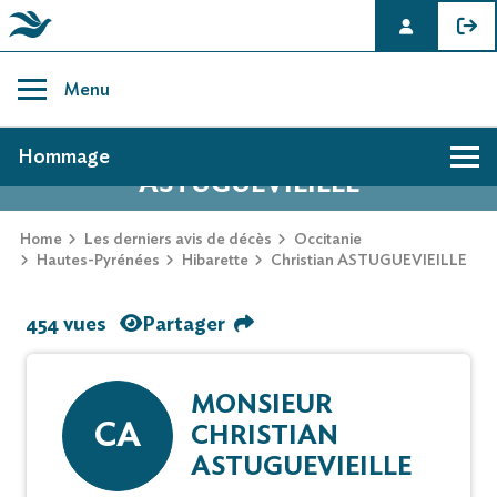
Skip
to
Menu
content
AVIS DE DÉCÈS DE CHRISTIAN
Hommage
ASTUGUEVIEILLE
Home
Les derniers avis de décès
Occitanie
Hautes-Pyrénées
Hibarette
Christian ASTUGUEVIEILLE
454 vues
Partager
MONSIEUR
CA
CHRISTIAN
ASTUGUEVIEILLE