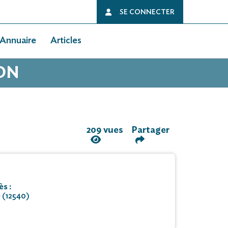
SE CONNECTER
Annuaire
Articles
JON
209 vues
Partager
s :
 (12540)