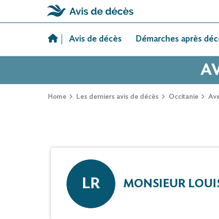
Skip
to
Avis de décès
Démarches après déc
content
AV
Home
Les derniers avis de décès
Occitanie
Av
LR
MONSIEUR LOUI