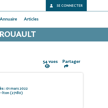
SE CONNECTER
Annuaire
Articles
S ROUAULT
54 vues
Partager
ès :
01 mars 2022
-Iton (27180)