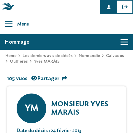
Skip
to
Menu
content
AVIS DE DÉCÈS DE YVES MARAIS
Hommage
Home
Les derniers avis de décès
Normandie
Calvados
Ouffières
Yves MARAIS
105 vues
Partager
MONSIEUR YVES
YM
MARAIS
Date du décès :
24 février 2013