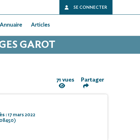
SE CONNECTER
Annuaire
Articles
RGES GAROT
71 vues
Partager
ès :
17 mars 2022
(08450)