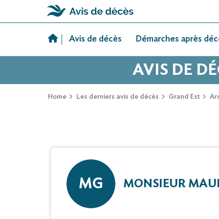
Skip
to
Avis de décès
Démarches après déc
content
AVIS DE D
Home
Les derniers avis de décès
Grand Est
Ar
MG
MONSIEUR MAUR