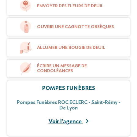
ENVOYER DES FLEURS DE DEUIL
La famille remercie le personnel de l’Ehpad "Les
Terres de Diane" secteur Taisey,
pour sa gentillesse et son dévouement.
OUVRIR UNE CAGNOTTE OBSÈQUES
Henriette a rejoint son époux, René Gilbert,
ALLUMER UNE BOUGIE DE DEUIL
décédé en 2025.
ÉCRIRE UN MESSAGE DE
CONDOLÉANCES
Cet avis tient lieu de faire-part et de
remerciements.
POMPES FUNÈBRES
Pompes Funèbres ROC ECLERC - Saint-Rémy -
De Lyon
Voir l'agence