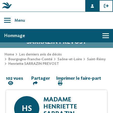
Skip
to
Menu
content
AVIS DE DÉCÈS DE HENRIETTE
Hommage
SARRAZIN PREVOST
Hommage
Home
Les derniers avis de décès
Bourgogne-Franche-Comté
Saône-et-Loire
Saint-Rémy
Henriette SARRAZIN PREVOST
Mur des souvenirs
102 vues
Partager
Imprimer le faire-part
Faire-part
MADAME
HENRIETTE
HS