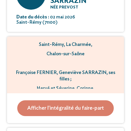
SARRAZIN
NÉE PREVOST
Date du décès :
02 mai 2026
Saint-Rémy (71100)
Saint-Rémy, La Charmée,
Chalon-sur-Saône
Françoise FERNIER, Geneviève SARRAZIN, ses
filles ;
Hervé et Séverine, Corinne,
Tiffany et Romain, Thomas, Baptiste,
ses petits-enfants ;
Afficher l'intégralité du faire-part
ses 9 arrière-petits-enfants ;
Roger et Suzanne PREVOST, son frère et sa belle-