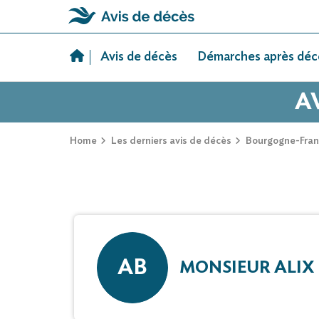
Skip
to
Avis de décès
Démarches après déc
content
A
Home
Les derniers avis de décès
Bourgogne-Fra
AB
MONSIEUR ALIX