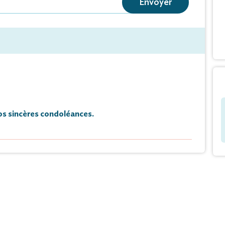
Envoyer
rée CATTIER,
sa soeur ;
veux et nièces;
sins et cousines ;
s BERTHET, CHARIOT,
vous faire part du décès de
s sincères condoléances.
lix Berthet
mbre 2022, à l’âge de 93 ans.
ée le lundi 12 décembre 2022, à 14 heures 30,
de Mont-sous-Vaudrey.
 faire-part et de remerciements.