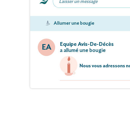
And
ses ne
Allumer une bougie
ses cou
les famille
Equipe Avis-De-Décès
EA
a allumé une bougie
ont le regret de 
Nous vous adressons no
M A
survenu le 08 déce
La cérémonie religieuse sera célébr
en l’Église 
Cet avis tient lieu de