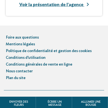
Voir la présentation de l'agence
Cet avis tient lieu de faire-part et de
remerciements
Vous pouvez déposer vos messages de
condoléances sur ce site
Foire aux questions
Mentions légales
Pompes Funèbres Marbrerie HINGER-MAIRE
Politique de confidentialité et gestion des cookies
JAVELIER
Conditions d’utilisation
70100 GRAY
Conditions générales de vente en ligne
www.pf-hinger-maire.fr
Nous contacter
Plan du site
© Registre des avis de décès et obsèques - 3.3.5
ENVOYER DES
ÉCRIRE UN
ALLUMER UNE
FLEURS
MESSAGE
BOUGIE