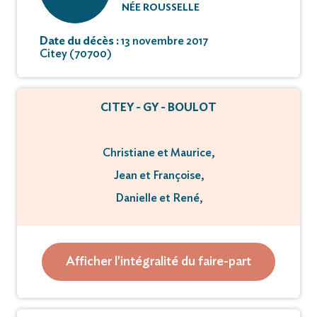
NÉE ROUSSELLE
Date du décès :
13 novembre 2017
Citey (70700)
CITEY - GY - BOULOT
Christiane et Maurice,
Jean et Françoise,
Danielle et René,
Claude et Bernadette,
Marie-Claire et Jean-François,
Afficher l'intégralité du faire-part
ses enfants et leurs conjoints
Christophe, Sophie, Delphine, Nicolas,
Lydie, Angélique, Maximilien,