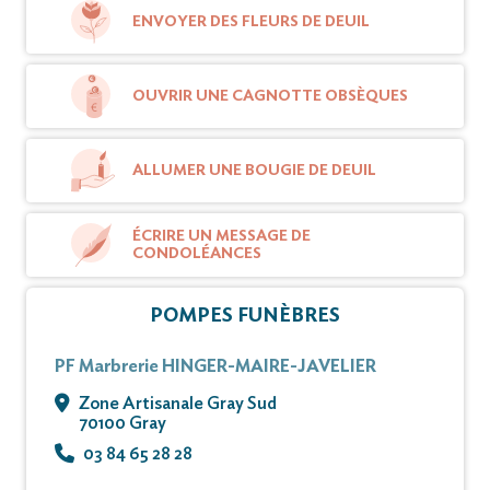
Simone repose au funérarium HINGER-MAIRE à
ENVOYER DES FLEURS DE DEUIL
BUCEY-LES -GY
où les visites peuvent lui être rendues de 8H à 20H.
OUVRIR UNE CAGNOTTE OBSÈQUES
La cérémonie religieuse sera célébrée le Jeudi 16
novembre 2017
ALLUMER UNE BOUGIE DE DEUIL
à 10H00 , en l'église de GY,
ÉCRIRE UN MESSAGE DE
suivie de I'inhumation au cimetière de CITEY.
CONDOLÉANCES
Condoléances sur registre
POMPES FUNÈBRES
Ni plaques, ni fleurs.
PF Marbrerie HINGER-MAIRE-JAVELIER
Zone Artisanale Gray Sud
La famille rappelle à votre souvenir son époux
70100 Gray
René
décédé en avril 1997
03 84 65 28 28