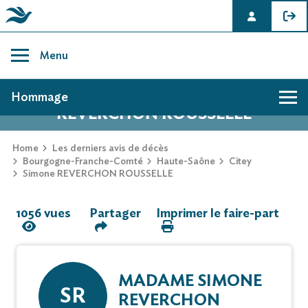
Skip
to
Menu
content
AVIS DE DÉCÈS DE SIMONE
Hommage
REVERCHON ROUSSELLE
Hommage
Home
Les derniers avis de décès
Bourgogne-Franche-Comté
Haute-Saône
Citey
Simone REVERCHON ROUSSELLE
Mur des souvenirs
1056 vues
Partager
Imprimer le faire-part
Faire-part
MADAME SIMONE
SR
REVERCHON