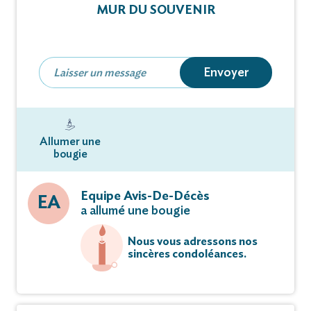
MUR DU SOUVENIR
Mélanie, Aurélien,Clément,
ses petits-enfants et leurs conjoints
Ses dix huit arrière petits-enfants
Envoyer
Ses belles-soeurs
Les familles REVERCHON, ROUSSELLE,
Allumer une
BERTHIER, FAIVRE, MAIRET
bougie
parentes et alliées,
Equipe Avis-De-Décès
EA
ont la tristesse de vous faire part du décès de
a allumé une bougie
Mme Simone Reverchon née
Nous vous adressons nos
Rousselle
sincères condoléances.
survenu le 13 novembre 2017, à l'âge de 90 ans.