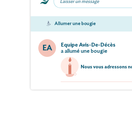
Condoléa
Allumer une bougie
Vous pouvez déposer vos messages 
Pas
Equipe Avis-De-Décès
EA
a allumé une bougie
La famille remercie à l'avance toute
Nous vous adressons no
Pompes Funèbres
70700
www.pf