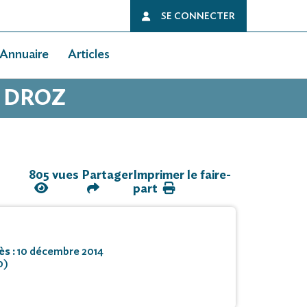
SE CONNECTER
Annuaire
Articles
N DROZ
805 vues
Partager
Imprimer le faire-
part
ès :
10 décembre 2014
0)