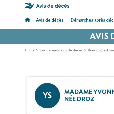
Skip
to
Avis de décès
Démarches après déc
content
AVIS 
Home
Les derniers avis de décès
Bourgogne-Fra
MADAME YVONN
YS
NÉE DROZ