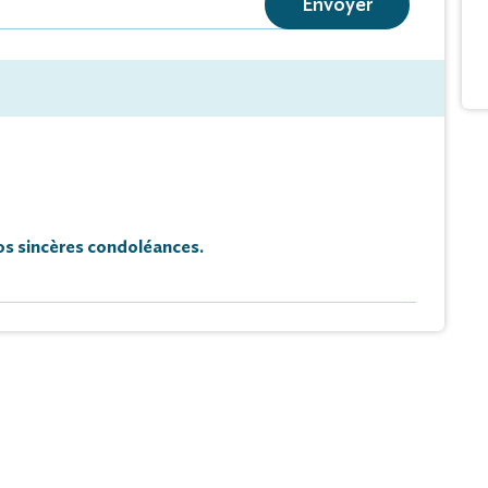
Envoyer
nces sur registre
de condoléances et témoignages sur ce site.
 de plaques.
s les personnes qui prendront part à sa peine.
s sincères condoléances.
 Marbrerie HINGER-MAIRE
 BUCEY-LES-GY
-hinger-maire.fr