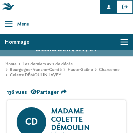
Skip
to
Menu
content
AVIS DE DÉCÈS DE COLETTE
Hommage
DÉMOULIN JAVEY
Home
Les derniers avis de décès
Bourgogne-Franche-Comté
Haute-Saône
Charcenne
Colette DÉMOULIN JAVEY
136 vues
Partager
MADAME
COLETTE
CD
DÉMOULIN