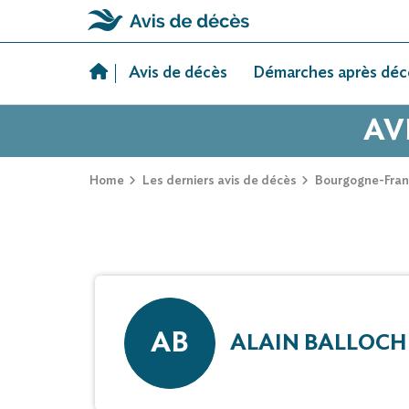
Skip
to
Avis de décès
Démarches après déc
content
AV
Home
Les derniers avis de décès
Bourgogne-Fra
AB
ALAIN BALLOCH