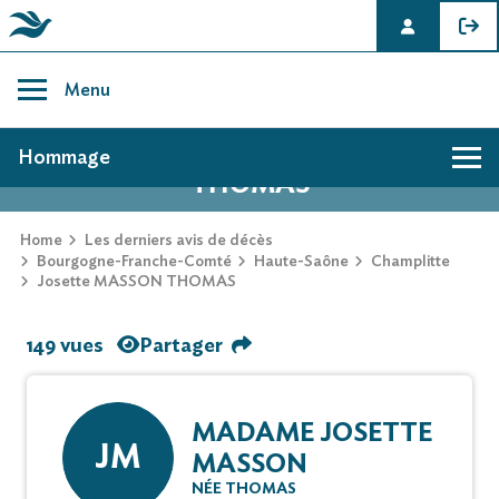
Skip
to
Menu
content
AVIS DE DÉCÈS DE JOSETTE MASSON
Hommage
THOMAS
Home
Les derniers avis de décès
Bourgogne-Franche-Comté
Haute-Saône
Champlitte
Josette MASSON THOMAS
149 vues
Partager
MADAME JOSETTE
JM
MASSON
NÉE THOMAS