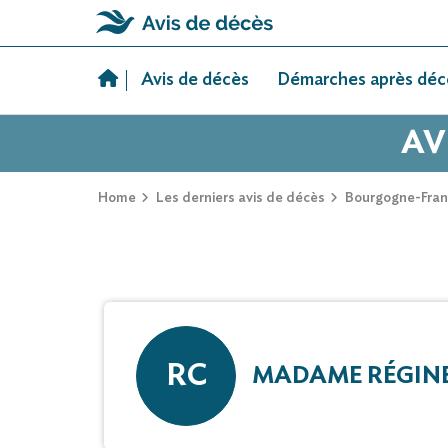
Skip
to
Avis de décès
Démarches après déc
content
AV
Home
Les derniers avis de décès
Bourgogne-Fra
RC
MADAME RÉGIN