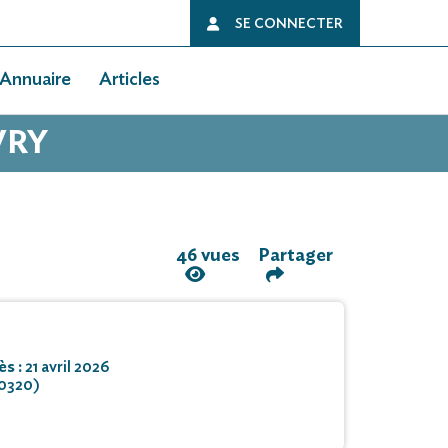
SE CONNECTER
Annuaire
Articles
VRY
46 vues
Partager
ès :
21 avril 2026
0320)