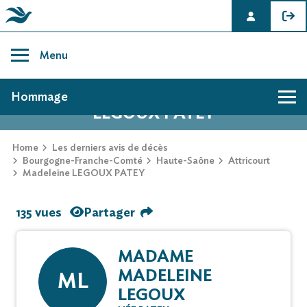
Skip
to
Menu
content
AVIS DE DÉCÈS DE MADELEINE
Hommage
LEGOUX PATEY
Home
Les derniers avis de décès
Bourgogne-Franche-Comté
Haute-Saône
Attricourt
Madeleine LEGOUX PATEY
135 vues
Partager
MADAME
MADELEINE
ML
LEGOUX