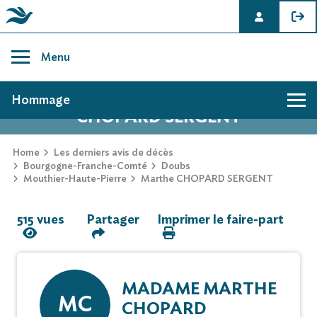
Skip
to
Menu
content
AVIS DE DÉCÈS DE MARTHE
Hommage
CHOPARD SERGENT
Hommage
Home
Les derniers avis de décès
Bourgogne-Franche-Comté
Doubs
Mouthier-Haute-Pierre
Marthe CHOPARD SERGENT
Mur des souvenirs
515 vues
Partager
Imprimer le faire-part
Faire-part
MADAME MARTHE
MC
CHOPARD