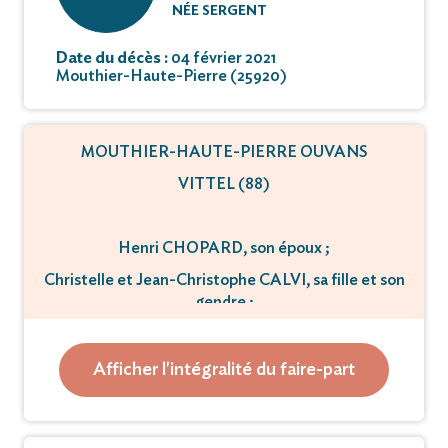
NÉE SERGENT
Date du décès :
04 février 2021
Mouthier-Haute-Pierre (25920)
MOUTHIER-HAUTE-PIERRE OUVANS
VITTEL (88)
Henri CHOPARD, son époux ;
Christelle et Jean-Christophe CALVI, sa fille et son
gendre ;
Julien et Célia, ses petits-enfants ;
Lina SERGENT, Gaby GINESTE,
Afficher l'intégralité du faire-part
Ses belles-soeurs ;
Ses neveux et nièces ;