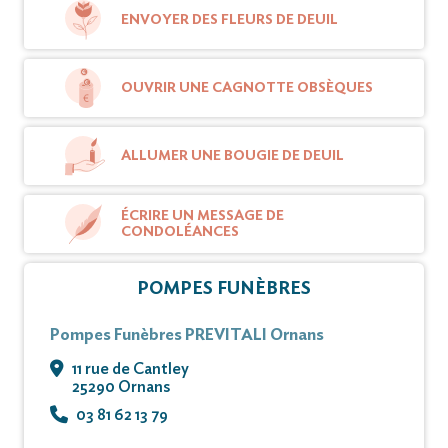
La famille tient à remercier le Docteur GROSJEAN,
ENVOYER DES FLEURS DE DEUIL
l’hôpital de jour d'Ornans, les infirmières Bénédicte
et Marie-Claude ainsi que l’hôpital de Pontarlier
pour leurs bons soins.
OUVRIR UNE CAGNOTTE OBSÈQUES
Cet avis tient lieu de faire-part et de
ALLUMER UNE BOUGIE DE DEUIL
remerciements.
ÉCRIRE UN MESSAGE DE
Vous pouvez déposer vos messages de
CONDOLÉANCES
condoléances et témoignages sur ce site.
POMPES FUNÈBRES
Pompes Funèbres PREVITALI Ornans
11 rue de Cantley
25290 Ornans
03 81 62 13 79