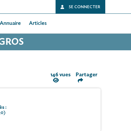
SE CONNECTER
Annuaire
Articles
EGROS
146 vues
Partager
s :
30)