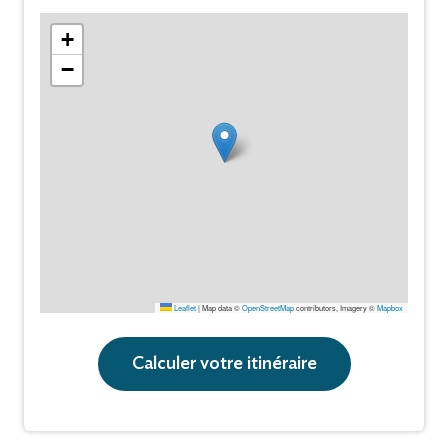
+
−
Leaflet
|
Map data ©
OpenStreetMap
contributors, Imagery ©
Mapbox
Calculer votre itinéraire