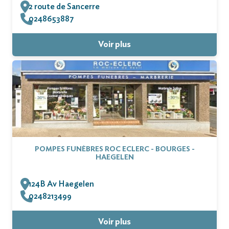
2 route de Sancerre
0248653887
Voir plus
POMPES FUNÈBRES ROC ECLERC - BOURGES -
HAEGELEN
124B Av Haegelen
0248213499
Voir plus